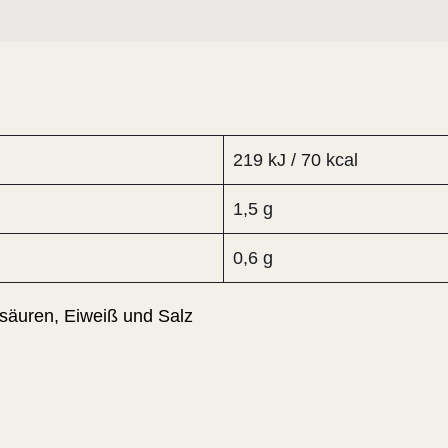
219 kJ / 70 kcal
1,5 g
0,6 g
tsäuren, Eiweiß und Salz